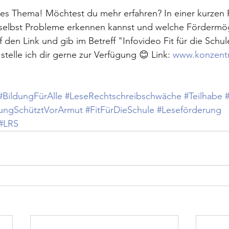
des Thema! Möchtest du mehr erfahren? In einer kurzen 
u selbst Probleme erkennen kannst und welche Fördermög
uf den Link und gib im Betreff "Infovideo Fit für die Schul
telle ich dir gerne zur Verfügung 😊 Link: 
www.konzentr
#BildungFürAlle
#LeseRechtschreibschwäche
#Teilhabe
dungSchütztVorArmut
#FitFürDieSchule
#Leseförderung
#LRS