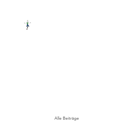
PRAXIS FÜR LERNTHERAPIE
Start
News
Das Buch
Kurse
Mathe/LRS
Therapi
Alle Beiträge