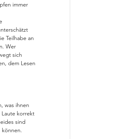
pfen immer 
e 
nterschätzt 
e Teilhabe an 
n. Wer 
egt sich 
gen, dem Lesen 
, was ihnen 
 Laute korrekt 
eides sind 
n können.