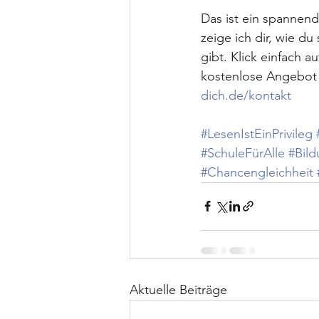
Das ist ein spannen
zeige ich dir, wie d
gibt. Klick einfach a
kostenlose Angebot s
dich.de/kontakt
#LesenIstEinPrivileg
#SchuleFürAlle
#Bil
#Chancengleichheit
Aktuelle Beiträge