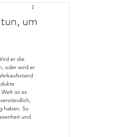
 tun, um
ird er die 
, oder wird er 
 Verkaufsstand 
odukte 
 Welt ist es 
verständlich, 
g haben. So 
issenheit und 