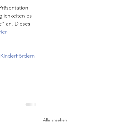
Präsentation 
lichkeiten es 
e" an. Dieses 
ier-
#KinderFördern
Alle ansehen