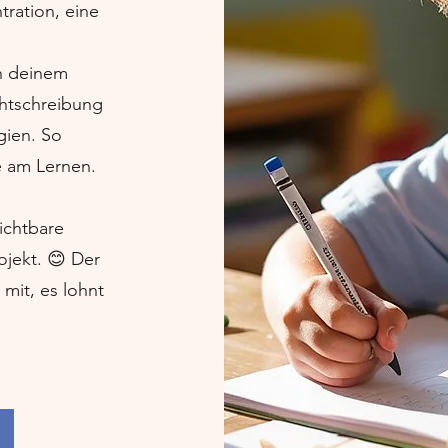
ration, eine
n deinem
echtschreibung
gien. So
e am Lernen.
ichtbare
ojekt. 😊 Der
mit, es lohnt