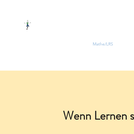
PRAXIS FÜR LERNTHERAPIE
Start
News
Das Buch
Kurse
Mathe/LRS
Therapi
Wenn Lernen s