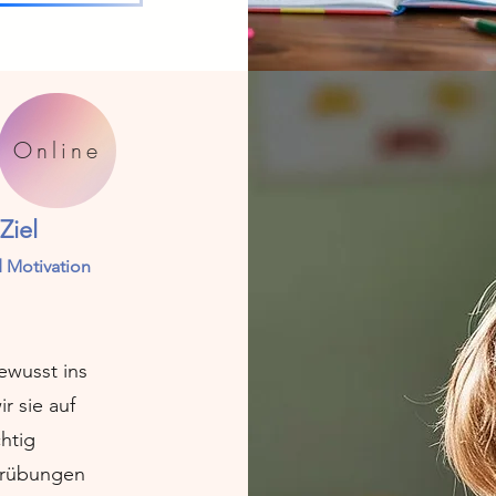
Online
Ziel
 Motivation
ewusst ins
r sie auf
chtig
perübungen