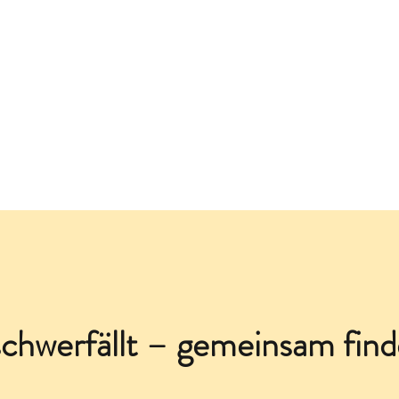
Sinnvoll f
e
Blog
Kontakt
Über mich
Shop
chwerfällt – gemeinsam find