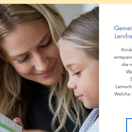
Gemei
Lernfr
Kinde
entspann
die 
Wa
Lernsch
Welche S