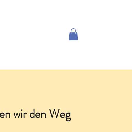
ördern- leichter lernen
info@konzentrier-
dich.de
en wir den Weg