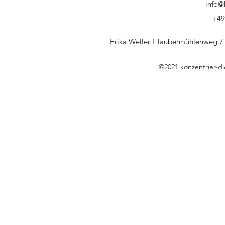
info@
+49
Erika Weller I Taubermühlenweg 7
©2021 konzentrier-d