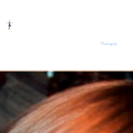
PRAXIS FÜR LERNTHERAPIE
Start
News
Das Buch
Kurse
Mathe/LRS
Therapie
Blog