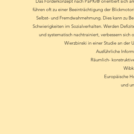
Das Förderkonzept nach PäPKi® orientiert sich a
führen oft zu einer Beeinträchtigung der Blickmoto
Selbst- und Fremdwahrnehmung. Dies kann zu Beei
Schwierigkeiten im Sozialverhalten. Werden Defizi
und systematisch nachtrainiert, verbessern sich
Wierzbinski in einer Studie an der 
Ausführliche Inform
Räumlich- konstrukti
Wibke
Europäische Ho
und un