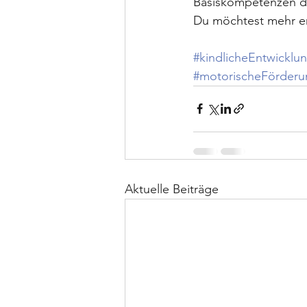
Basiskompetenzen de
Du möchtest mehr er
#kindlicheEntwicklu
#motorischeFörderu
Aktuelle Beiträge