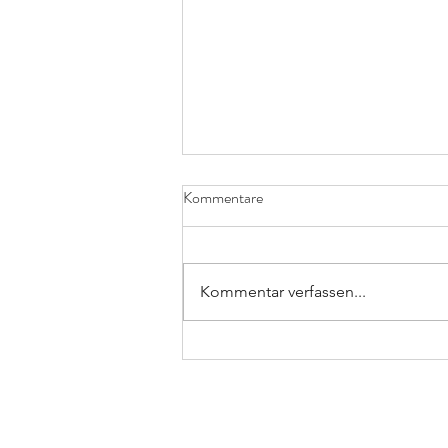
Kommentare
Kommentar verfassen...
„Die Spiele haben mir am besten
gefallen.“