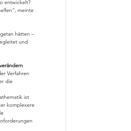
so entwickelt?
elfen“, meinte 
 getan hätten – 
gleitet und 
verändern 
der Verfahren 
er die 
.
thematik ist 
äter komplexere 
de 
Anforderungen 