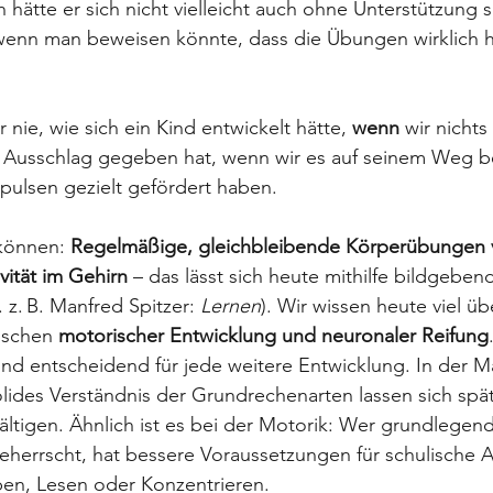
 hätte er sich nicht vielleicht auch ohne Unterstützung 
wenn man beweisen könnte, dass die Übungen wirklich h
r nie, wie sich ein Kind entwickelt hätte, 
wenn
 wir nichts
 Ausschlag gegeben hat, wenn wir es auf seinem Weg be
pulsen gezielt gefördert haben.
können: 
Regelmäßige, gleichbleibende Körperübungen 
vität im Gehirn
 – das lässt sich heute mithilfe bildgeben
 z. B. Manfred Spitzer: 
Lernen
). Wir wissen heute viel üb
schen 
motorischer Entwicklung und neuronaler Reifung
ind entscheidend für jede weitere Entwicklung. In der Ma
olides Verständnis der Grundrechenarten lassen sich sp
tigen. Ähnlich ist es bei der Motorik: Wer grundlegen
errscht, hat bessere Voraussetzungen für schulische 
ben, Lesen oder Konzentrieren.