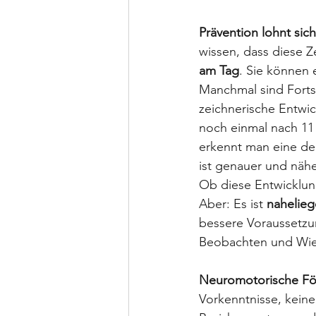
Prävention lohnt sich
wissen, dass diese Ze
am Tag
. Sie können 
Manchmal sind Fortsc
zeichnerische Entwi
noch einmal nach 11 
erkennt man eine deu
ist genauer und nähe
Ob diese Entwicklung
Aber: Es ist 
nahelie
bessere Voraussetzu
Beobachten und Wi
Neuromotorische För
Vorkenntnisse, kein