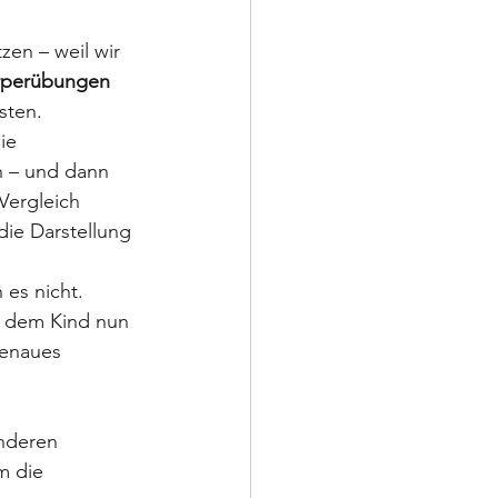
en – weil wir 
rperübungen 
sten.
ie 
n – und dann 
Vergleich 
die Darstellung 
es nicht. 
d dem Kind nun 
genaues 
nderen 
m die 