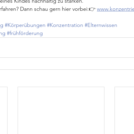
ines Kindes nachhaltig zu stärken.
fahren? Dann schau gern hier vorbei:👉 
www.konzentrie
ng
#Körperübungen
#Konzentration
#Elternwissen
ng
#frühförderung