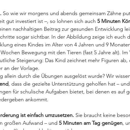
. 
So wie wir morgens und abends gemeinsam Zähne putz
it gut investiert ist –, so lohnen sich auch 
5 Minuten Kö
einen nachhaltigen Beitrag zur gesunden Entwicklung lei
hritte sogar sichtbar. In der Abbildung zeige ich euch d
cklung eines Kindes im Alter von 4 Jahren und 9 Monate
Wochen Bewegung mit den Tieren (fast 5 Jahre alt). Im 
tliche Steigerung: Das Kind zeichnet mehr Figuren ab, 
r an der Vorlage.
 allein durch die Übungen ausgelöst wurde? Wir wissen 
gend
, dass die gezielte Unterstützung geholfen hat – un
ngen für schulische Aufgaben bietet, bei denen es auf 
edergeben ankommt.  
derung ist einfach umzusetzen. 
Sie braucht keine beso
en großen Aufwand – und 
5 Minuten am Tag genügen
, u