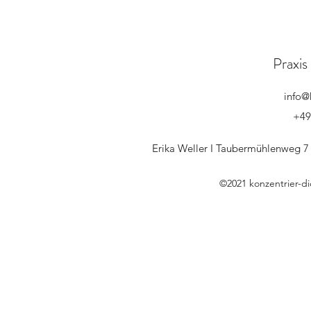
Praxis
info@
+49
Erika Weller I Taubermühlenweg 7
©2021 konzentrier-d