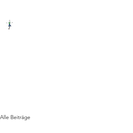
PRAXIS FÜR LERNTHERAPIE
Start
News
Das Buch
Kurse
Mathe/LRS
Therapie
Blog
Alle Beiträge