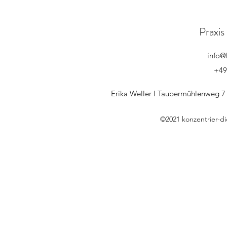
Praxis
info@
+49
Erika Weller I Taubermühlenweg 7
©2021 konzentrier-d