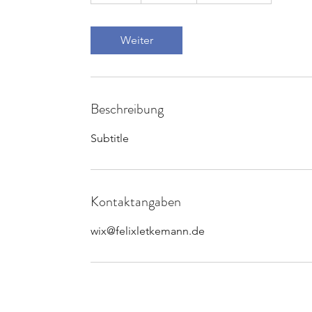
S
t
d
Weiter
Beschreibung
Subtitle
Kontaktangaben
wix@felixletkemann.de