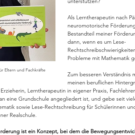
unterstützen?
Als Lerntherapeutin nach Pä
neuromotorische Förderung 
Bestandteil meiner Förderu
dann, wenn es um Lese-
Rechtschreibschwierigkeite
Probleme mit Mathematik g
ür Eltern und Fachkräfte
Zum besseren Verständnis m
meinen beruflichen Hinterg
Erzieherin, Lerntherapeutin in eigener Praxis, Fachlehre
 an eine Grundschule angegliedert ist, und gebe seit vie
ematik sowie Lese-Rechtschreibung für Schülerinnen und
iner Realschule.
derung ist ein Konzept, bei dem die Bewegungsentwic