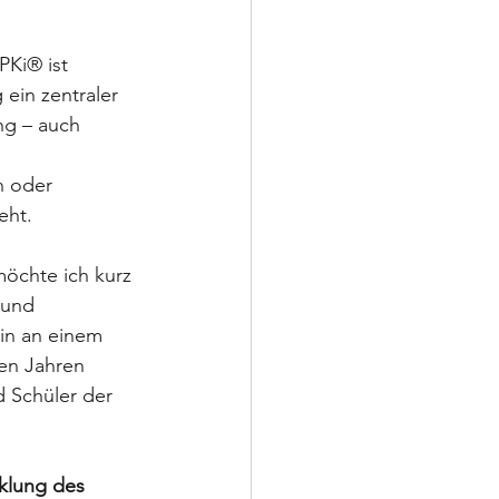
PKi® ist 
ein zentraler 
ng – auch 
n oder 
eht.
öchte ich kurz 
rund 
rin an einem 
len Jahren 
 Schüler der 
klung des 