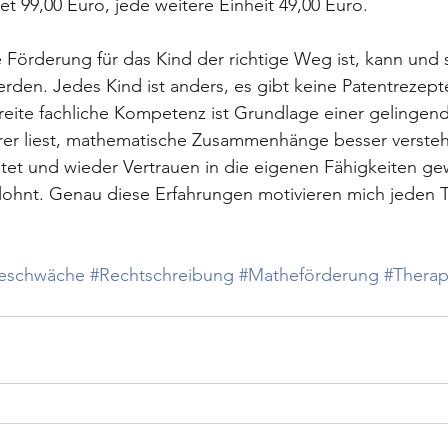
t 99,00 Euro, jede weitere Einheit 49,00 Euro.
örderung für das Kind der richtige Weg ist, kann und s
erden. Jedes Kind ist anders, es gibt keine Patentrezepte
reite fachliche Kompetenz ist Grundlage einer gelingen
rer liest, mathematische Zusammenhänge besser versteh
itet und wieder Vertrauen in die eigenen Fähigkeiten ge
lohnt. Genau diese Erfahrungen motivieren mich jeden T
eschwäche
#Rechtschreibung
#Matheförderung
#Therap