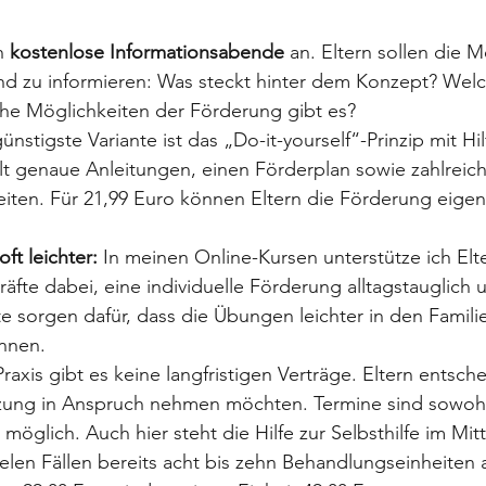
h 
kostenlose Informationsabende
 an. Eltern sollen die M
d zu informieren: Was steckt hinter dem Konzept? Welch
che Möglichkeiten der Förderung gibt es?
günstigste Variante ist das „Do-it-yourself“-Prinzip mit Hil
t genaue Anleitungen, einen Förderplan sowie zahlreich
eiten. Für 21,99 Euro können Eltern die Förderung eigen
t leichter:
 In meinen Online-Kursen unterstütze ich Elt
fte dabei, eine individuelle Förderung alltagstauglich 
e sorgen dafür, dass die Übungen leichter in den Familie
önnen.
Praxis gibt es keine langfristigen Verträge. Eltern entsche
tzung in Anspruch nehmen möchten. Termine sind sowohl 
 möglich. Auch hier steht die Hilfe zur Selbsthilfe im Mit
ielen Fällen bereits acht bis zehn Behandlungseinheiten 