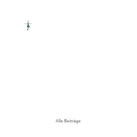
PRAXIS FÜR LERNTHERAPIE
Start
News
Das Buch
Kurse
Mathe/LRS
Therapi
Alle Beiträge