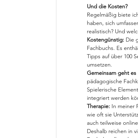
Und die Kosten?
Regelmäßig biete ic
haben, sich umfassen
realistisch? Und wel
Kostengünstig:
 Die 
Fachbuchs. Es enthäl
Tipps auf über 100 S
umsetzen.
Gemeinsam geht es of
pädagogische Fachkrä
Spielerische Element
integriert werden k
Therapie:
 In meiner 
wie oft sie Unterstü
auch teilweise online
Deshalb reichen in v