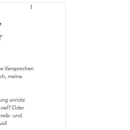
,
r
nde Versprechen 
ch, meine 
ung unnütz 
 viel? Oder 
reib- und 
oll 