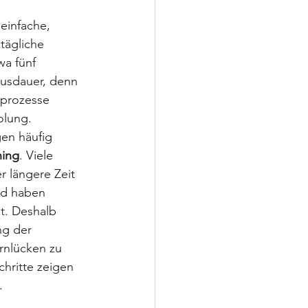
 einfache, 
tägliche 
wa fünf 
Ausdauer, denn 
prozesse 
olung.
en häufig 
ning
. Viele 
 längere Zeit 
nd haben 
t. Deshalb 
g der 
rnlücken zu 
hritte zeigen 
.