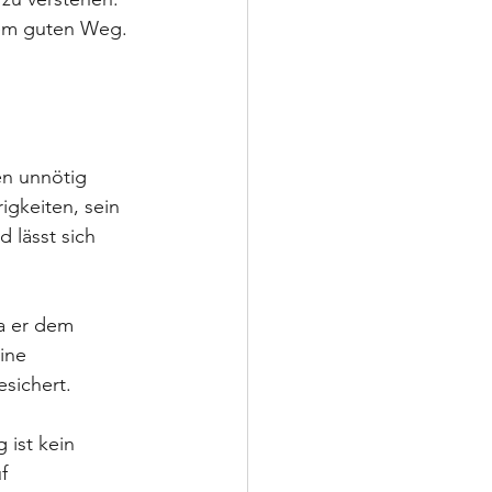
nem guten Weg. 
n unnötig 
igkeiten, sein 
 lässt sich 
a er dem 
ine 
esichert.
ist kein 
f 