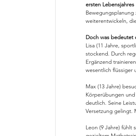
ersten Lebensjahres
Bewegungsplanung zu
weiterentwickeln, di
Doch was bedeutet d
Lisa (11 Jahre, sport
stockend. Durch rege
Ergänzend trainieren
wesentlich flüssige
Max (13 Jahre) besuc
Körperübungen und p
deutlich. Seine Leist
Versetzung gelingt.
Leon (9 Jahre) fühlt
gezieltem Mathetrai