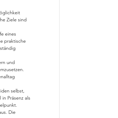
öglichkeit 
e Ziele sind 
fe eines 
e praktische 
ständig 
ern und 
umzusetzen. 
nalltag 
iden selbst, 
in Präsenz als 
telpunkt. 
aus. Die 