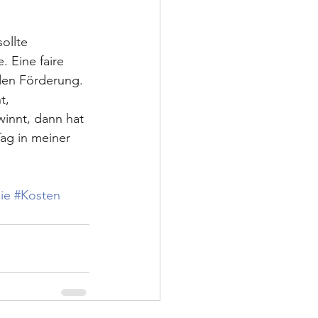
ollte 
. Eine faire 
den Förderung.
t, 
winnt, dann hat 
ag in meiner 
ie
#Kosten