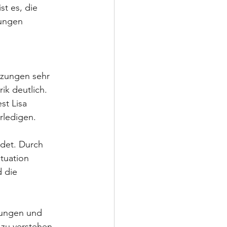
ist es, die 
ungen 
etzungen sehr 
k deutlich. 
st Lisa 
rledigen.
det. Durch 
tuation 
d die 
bungen und 
zu verstehen. 