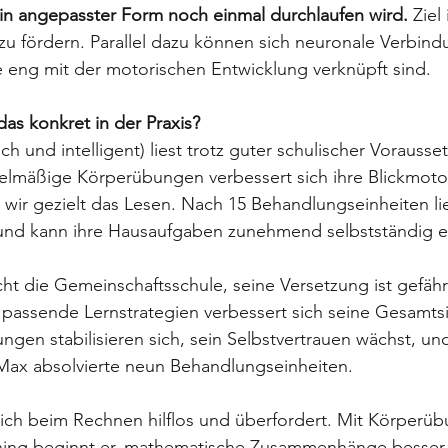
 in angepasster Form noch einmal durchlaufen wird.
 Ziel 
 fördern. Parallel dazu können sich neuronale Verbind
e eng mit der motorischen Entwicklung verknüpft sind.
as konkret in der Praxis?
lich und intelligent) liest trotz guter schulischer Vorauss
lmäßige Körperübungen verbessert sich ihre Blickmotori
 wir gezielt das Lesen. Nach 15 Behandlungseinheiten lie
r und kann ihre Hausaufgaben zunehmend selbstständig e
ht die Gemeinschaftsschule, seine Versetzung ist gefähr
assende Lernstrategien verbessert sich seine Gesamtsi
ungen stabilisieren sich, sein Selbstvertrauen wächst, un
 Max absolvierte neun Behandlungseinheiten.
 sich beim Rechnen hilflos und überfordert. Mit Körperü
ning beginnt er, mathematische Zusammenhänge besser 